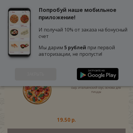
Попробуй наше мобильное
0
приложение!
И получай 10% от заказа на бонусный
счет
Мы дарим
5 рублей
при первой
авторизации, не пропусти!
ПИЦЦА ДЖУЛЬЕТТА 30СМ
(450 г.)
ЗАКРЫТЬ
Салями, помидоры, перец, репчатый
лук, маслины, свежая зелень, твёрдый
сыр, итальянский соус, основа для
пиццы
19.50 р.