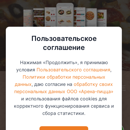
Пользовательское
соглашение
Нажимая «Продолжить», я принимаю
условия
Пользовательского соглашения
,
Политики обработки персональных
данных
, даю согласие на
обработку своих
© 2025 ООО «Арена-пицца»
УНП 391272611
персональных данных ООО «Арена-пицца»
Магазин зарегистрирован в торговом реестре 08.05.2017 №381622
и использования файлов cookies для
корректного функционирования сервиса и
сбора статистики.
Пользовательское соглашение
Политика обработки
персональных данных