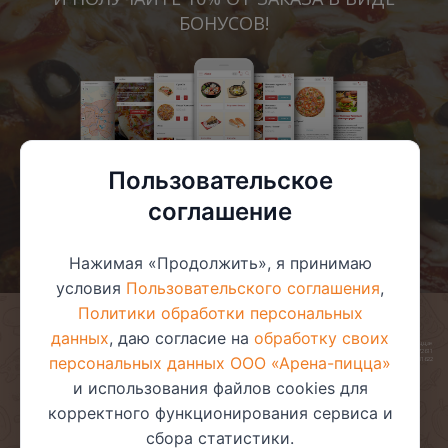
БОНУСОВ!
Пользовательское
соглашение
Нажимая «Продолжить», я принимаю
условия
Пользовательского соглашения
,
Политики обработки персональных
данных
, даю согласие на
обработку своих
© 2025 ООО «Арена-пицца»
УНП 391272611
персональных данных ООО «Арена-пицца»
Магазин зарегистрирован в торговом реестре 08.05.2017 №381622
и использования файлов cookies для
корректного функционирования сервиса и
сбора статистики.