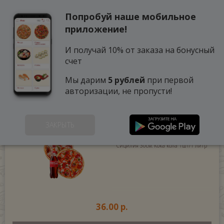
Попробуй наше мобильное
0
приложение!
И получай 10% от заказа на бонусный
счет
Мы дарим
5 рублей
при первой
авторизации, не пропусти!
ЖГУЧИЙ МИКС
(910 г.)
ЗАКРЫТЬ
Шеф-пицца Якушева 30см. Пицца
Сицилия 30см. Кока кола 1шт/1 литр
36.00 р.