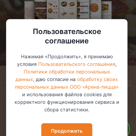
Пользовательское
соглашение
Нажимая «Продолжить», я принимаю
условия
Пользовательского соглашения
,
Политики обработки персональных
данных
, даю согласие на
обработку своих
© 2025 ООО «Арена-пицца»
УНП 391272611
персональных данных ООО «Арена-пицца»
Магазин зарегистрирован в торговом реестре 08.05.2017 №381622
и использования файлов cookies для
корректного функционирования сервиса и
сбора статистики.
Пользовательское соглашение
Политика обработки
персональных данных
Политика видеонаблюдения
Политика в отношении
Продолжить
обработки файлов cookie