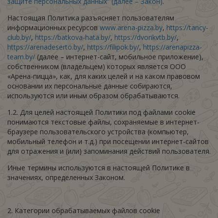
защите персональных данных“ (далее – Закон)
.
Настоящая Политика разъясняет пользователям
информационных ресурсов
www.arena-pizza.by
,
https://tancy-
club.by/
,
https://batkova-hata.by/
,
https://dvorikvtb.by/
,
https://arenadeserto.by/
,
https://filipok.by/
,
https://arenapizza-
team.by/
(далее – интернет-сайт, мобильное приложение),
собственником (владельцем) которых является ООО
«Арена-пицца»,
как, для каких целей и на каком правовом
основании их персональные данные собираются,
используются или иным образом обрабатываются.
1.2. Для целей настоящей Политики под файлами cookie
понимаются текстовые файлы, сохраняемые в интернет-
браузере пользовательского устройства (компьютер,
мобильный телефон и т.д.) при посещении интернет-сайтов
для отражения и (или) запоминания действий пользователя.
Иные термины используются в настоящей Политике в
значениях, определенных Законом.
2. Категории обрабатываемых файлов cookie