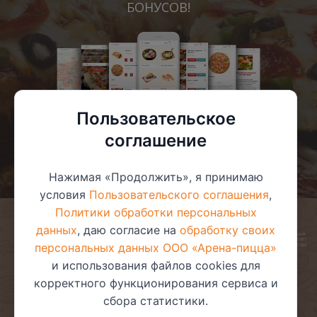
БОНУСОВ!
Пользовательское
соглашение
Нажимая «Продолжить», я принимаю
условия
Пользовательского соглашения
,
Политики обработки персональных
данных
, даю согласие на
обработку своих
© 2025 ООО «Арена-пицца»
УНП 391272611
персональных данных ООО «Арена-пицца»
Магазин зарегистрирован в торговом реестре 08.05.2017 №381622
и использования файлов cookies для
корректного функционирования сервиса и
сбора статистики.
Пользовательское соглашение
Политика обработки