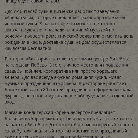
пиццу с доставкой на дом.
Для любителей суши в Витебске работают заведения
«Арена-суши», которые предлагают разнообразное меню
японской кухни. В наших кафе вы можете не только
заказать суши, но и насладиться живой музыкой по
вечерам, провести романтический вечер или отметить день
рождения в кафе. Доставка суши на дом осуществляется
как всегда бесплатно!
Ресторан «Виктория» находится в самом центре Витебска
на площади Победы. Это отличное место для проведения
свадьбы, юбилея, корпоратива или просто хорошего
вечера. Для вас всегда вкусная домашняя кухня, живая
музыка и праздничная атмосфера. В ресторане работает
банкетный зал на 80 гостей: праздничное оформление зала,
фуршет, световое и музыкальное оборудование, отдельный
вход.
Магазин-кондитерская «Арена-десерто» предлагает
большой выбор свежих тортов и пирожных, а так же торты
на заказ в Витебске. Это может быть многоярусный торг на
свадьбу, оригинальный торт из мастики или праздничный
торт на день рождения. Наши профессиональные