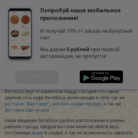
Попробуй наше мобильное
0
приложение!
И получай 10% от заказа на бонусный
счет
Мы дарим
5 рублей
при первой
авторизации, не пропусти!
О нас
ЗАКРЫТЬ
В 2004 году «Арена-пицца» впервые открыла жителям
Витебска вкус итальянской пиццы. Сегодня это самая
крупная сеть кафе Витебска, включающая в себя так же
ресторан “Виктория”
,
магазин-кондитерскую
, а так же
доставка еды на дом
.
Наши пиццерии Витебска удобно расположены в разных
районах города, предлагают вам меню на любой вкус,
постоянные
акции
и скидки, а так же возможность заказать