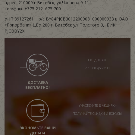
адрес: 210009 г Витебск, ул.Чапаева 9-114
тел/факс ‎+375 212 675 700
УНП ‎391272611 р/с BY84PJCB30122009031000000933 в ОАО
«Приорбанк» ЦБУ 200 г. Витебск ул. Толстого 3, БИК
PJCBBY2X
ЕЖЕДНЕВНО
с 10:00 до 22:30
ДОСТАВКА
БЕСПЛАТНО!
УЧАСТВУЙТЕ В АКЦИЯХ -
ПОЛУЧАЙТЕ СКИДКИ И БОНУСЫ!
ЭКОНОМЬТЕ ВАШИ
ДЕНЬГИ