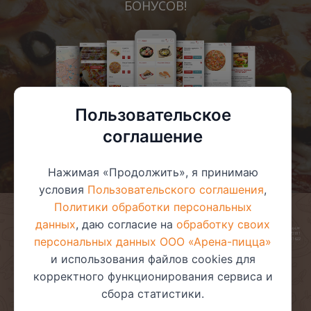
БОНУСОВ!
Пользовательское
соглашение
Нажимая «Продолжить», я принимаю
условия
Пользовательского соглашения
,
Политики обработки персональных
данных
, даю согласие на
обработку своих
© 2025 ООО «Арена-пицца»
УНП 391272611
персональных данных ООО «Арена-пицца»
Магазин зарегистрирован в торговом реестре 08.05.2017 №381622
и использования файлов cookies для
корректного функционирования сервиса и
сбора статистики.
Пользовательское соглашение
Политика обработки