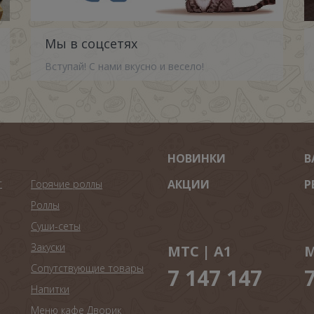
Мы в соцсетях
Вступай! С нами вкусно и весело!
НОВИНКИ
В
т
АКЦИИ
Р
Горячие роллы
Роллы
Суши-сеты
Закуски
МТС | A1
М
Сопутствующие товары
7 147 147
Напитки
Меню кафе Дворик