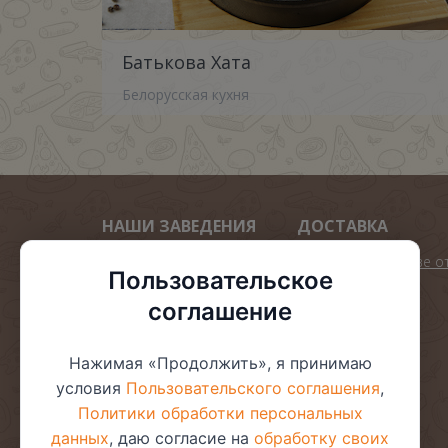
Батькова Хата
Белорусская кухня
НАШИ ЗАВЕДЕНИЯ
ДОСТАВКА
Арена пицца
Подарок при заказе о
Пользовательское
45.00р
Золотой Лев
соглашение
Мега пиццы 40 см
Арена Десерто
Пиццы 30 см
Арена суши
Нажимая «Продолжить», я принимаю
Пиццы 24 см
ВИКТОРИЯ
условия
Пользовательского соглашения
,
Комбо
Дворик
Политики обработки персональных
Ролл дог
данных
, даю согласие на
обработку своих