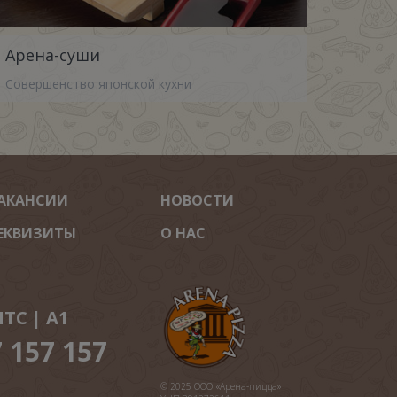
Арена-суши
Совершенство японской кухни
АКАНСИИ
НОВОСТИ
ЕКВИЗИТЫ
О НАС
ТС | A1
7 157 157
© 2025 ООО «Арена-пицца»