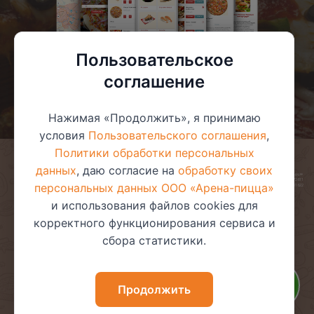
Пользовательское
соглашение
Нажимая «Продолжить», я принимаю
условия
Пользовательского соглашения
,
Политики обработки персональных
данных
, даю согласие на
обработку своих
© 2025 ООО «Арена-пицца»
УНП 391272611
персональных данных ООО «Арена-пицца»
Магазин зарегистрирован в торговом реестре 08.05.2017 №381622
и использования файлов cookies для
корректного функционирования сервиса и
сбора статистики.
Пользовательское соглашение
Политика обработки
персональных данных
Политика видеонаблюдения
Политика в отношении
Продолжить
обработки файлов cookie