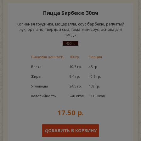
Пицца Барбекю 30см
Копчёная грудинка, моцарелла, соус барбекю, репчатый
лук, орегано, твёрдый сыр, томатный соус, основа для
пиццы
450 г.
Пищевая ценность
100гр.
Порция
Белки
10,5 гр.
45 гр.
Жиры
9,4 гр.
40.5 гр.
Углеводы
24,5 гр.
108 гр.
Калорийность
248 ккал
1116 ккал
17.50 р.
ДОБАВИТЬ В КОРЗИНУ