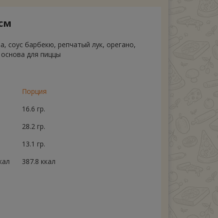
см
а, соус барбекю, репчатый лук, орегано,
 основа для пиццы
Порция
16.6 гр.
28.2 гр.
13.1 гр.
кал
387.8 ккал