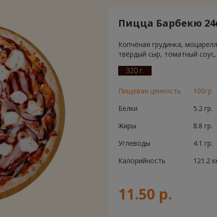
Пицца Барбекю 24
Копчёная грудинка, моцарелл
твёрдый сыр, томатный соус,
320 г.
Пищевая ценность
100гр.
Белки
5.2 гр.
Жиры
8.8 гр.
Углеводы
4.1 гр.
Калорийность
121.2 к
11.50 р.