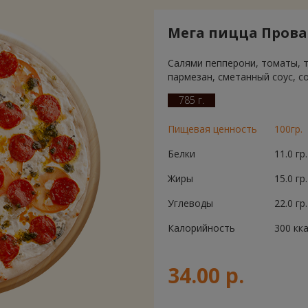
Мега пицца Прован
Салями пепперони, томаты, т
пармезан, сметанный соус, со
785 г.
Пищевая ценность
100гр.
Белки
11.0 гр.
Жиры
15.0 гр.
Углеводы
22.0 гр.
Калорийность
300 кк
34.00 р.