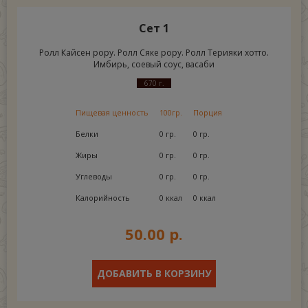
Сет 1
Ролл Кайсен рору. Ролл Сяке рору. Ролл Терияки хотто.
Имбирь, соевый соус, васаби
670 г.
Пищевая ценность
100гр.
Порция
Белки
0 гр.
0 гр.
Жиры
0 гр.
0 гр.
Углеводы
0 гр.
0 гр.
Калорийность
0 ккал
0 ккал
50.00 р.
ДОБАВИТЬ В КОРЗИНУ