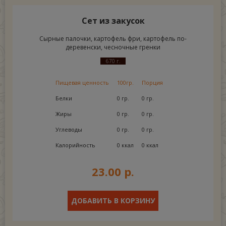
Сет из закусок
Сырные палочки, картофель фри, картофель по-
деревенски, чесночные гренки
670 г.
Пищевая ценность
100гр.
Порция
Белки
0 гр.
0 гр.
Жиры
0 гр.
0 гр.
Углеводы
0 гр.
0 гр.
Калорийность
0 ккал
0 ккал
23.00 р.
ДОБАВИТЬ В КОРЗИНУ