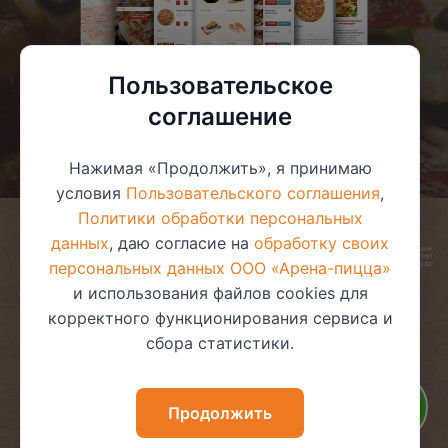
Пользовательское
соглашение
Нажимая «Продолжить», я принимаю
условия
Пользовательского соглашения
,
Политики обработки персональных
данных
, даю согласие на
обработку своих
© 2025 ООО «Арена-пицца»
УНП 391272611
персональных данных ООО «Арена-пицца»
Магазин зарегистрирован в торговом реестре 08.05.2017 №381622
и использования файлов cookies для
корректного функционирования сервиса и
сбора статистики.
Пользовательское соглашение
Политика обработки
персональных данных
Политика видеонаблюдения
Политика в отношении
Продолжить
обработки файлов cookie