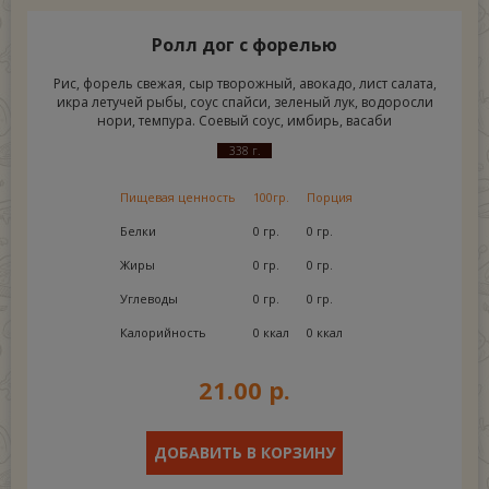
Ролл дог с форелью
Рис, форель свежая, сыр творожный, авокадо, лист салата,
икра летучей рыбы, соус спайси, зеленый лук, водоросли
нори, темпура. Соевый соус, имбирь, васаби
338 г.
Пищевая ценность
100гр.
Порция
Белки
0 гр.
0 гр.
Жиры
0 гр.
0 гр.
Углеводы
0 гр.
0 гр.
Калорийность
0 ккал
0 ккал
21.00 р.
ДОБАВИТЬ В КОРЗИНУ