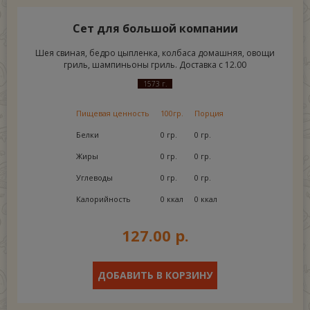
Сет для большой компании
Шея свиная, бедро цыпленка, колбаса домашняя, овощи
гриль, шампиньоны гриль. Доставка с 12.00
1573 г.
Пищевая ценность
100гр.
Порция
Белки
0 гр.
0 гр.
Жиры
0 гр.
0 гр.
Углеводы
0 гр.
0 гр.
Калорийность
0 ккал
0 ккал
127.00 р.
ДОБАВИТЬ В КОРЗИНУ