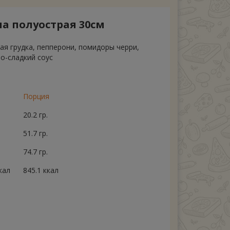
а полуострая 30см
ная грудка, пепперони, помидоры черри,
ло-сладкий соус
Порция
20.2 гр.
51.7 гр.
74.7 гр.
кал
845.1 ккал