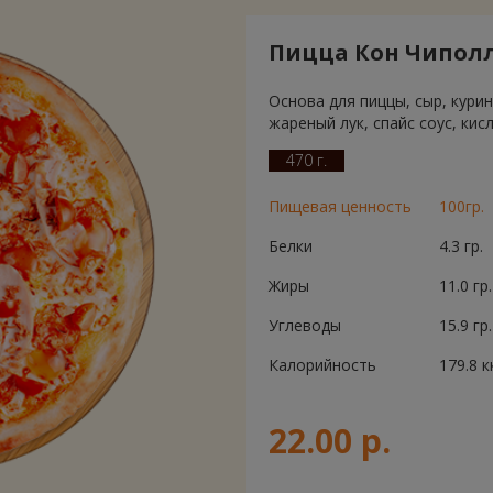
Пицца Кон Чиполл
Основа для пиццы, сыр, кури
жареный лук, спайс соус, кис
470 г.
Пищевая ценность
100гр.
Белки
4.3 гр.
Жиры
11.0 гр.
Углеводы
15.9 гр.
Калорийность
179.8 к
22.00 р.