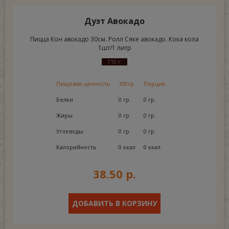
Дуэт Авокадо
Пицца Кон авокадо 30см. Ролл Сяке авокадо. Кока кола
1шт/1 литр
710 г.
Пищевая ценность
100гр.
Порция
Белки
0 гр.
0 гр.
Жиры
0 гр.
0 гр.
Углеводы
0 гр.
0 гр.
Калорийность
0 ккал
0 ккал
38.50 р.
ДОБАВИТЬ В КОРЗИНУ