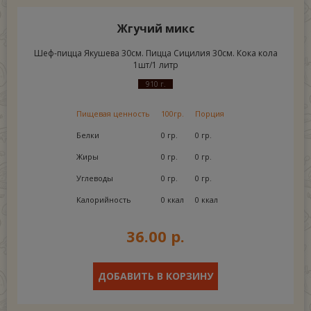
Жгучий микс
Шеф-пицца Якушева 30см. Пицца Сицилия 30см. Кока кола
1шт/1 литр
910 г.
Пищевая ценность
100гр.
Порция
Белки
0 гр.
0 гр.
Жиры
0 гр.
0 гр.
Углеводы
0 гр.
0 гр.
Калорийность
0 ккал
0 ккал
36.00 р.
ДОБАВИТЬ В КОРЗИНУ