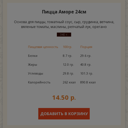
Пицца Аморе 24см
Основа для пиццы, томатный соус, сыр, грудинка, ветчина,
вяленые томаты, маслины, репчатый лук, орегано
340 г.
Пищевая ценность
100гр.
Порция
Белки
8.7 гр.
29.6 гр.
Жиры
12.0 гр.
40.8 гр.
Углеводы
29.8 гр.
101.3 гр.
Калорийность
262 ккал
890.8 ккал
14.50 р.
ДОБАВИТЬ В КОРЗИНУ