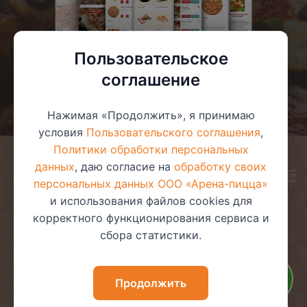
Пользовательское
соглашение
Нажимая «Продолжить», я принимаю
условия
Пользовательского соглашения
,
Политики обработки персональных
данных
, даю согласие на
обработку своих
© 2025 ООО «Арена-пицца»
УНП 391272611
персональных данных ООО «Арена-пицца»
Магазин зарегистрирован в торговом реестре 08.05.2017 №381622
и использования файлов cookies для
корректного функционирования сервиса и
сбора статистики.
Пользовательское соглашение
Политика обработки
персональных данных
Политика видеонаблюдения
Политика в отношении
Продолжить
обработки файлов cookie