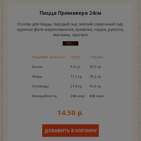
Пицца Примавера 24см
Основа для пиццы, твердый сыр, мягкий сливочный сыр,
куриное филе маринованное, креветки, черри, руккола,
маслины, орегано
350 г.
Пищевая ценность
100гр.
Порция
Белки
9.4 гр.
32.9 гр.
Жиры
11.2 гр.
39.2 гр.
Углеводы
27.4 гр.
95.9 гр.
Калорийность
248 ккал
868 ккал
14.50 р.
ДОБАВИТЬ В КОРЗИНУ