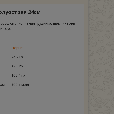
олуострая 24см
соус, сыр, копчёная грудинка, шампиньоны,
й соус
Порция
26.2 гр.
42.5 гр.
103.4 гр.
кал
900.7 ккал