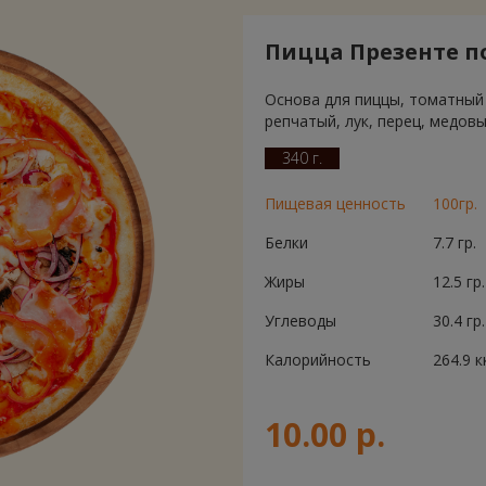
Пицца Презенте п
Основа для пиццы, томатный 
репчатый, лук, перец, медовы
340 г.
Пищевая ценность
100гр.
Белки
7.7 гр.
Жиры
12.5 гр.
Углеводы
30.4 гр.
Калорийность
264.9 к
10.00 р.