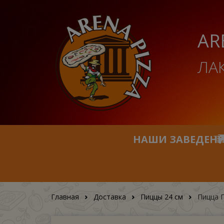
AR
ЛА
НАШИ ЗАВЕДЕН
Главная
Доставка
Пиццы 24 см
Пицца П