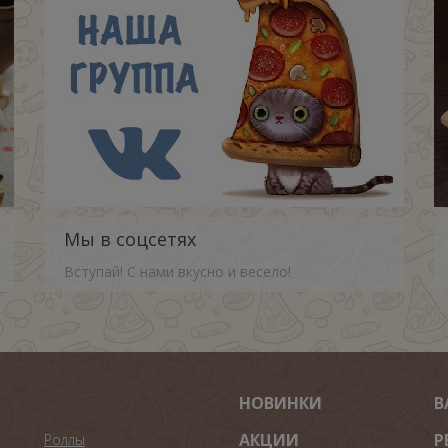
Мы в соцсетях
Вступай! С нами вкусно и весело!
НОВИНКИ
В
АКЦИИ
Р
Роллы