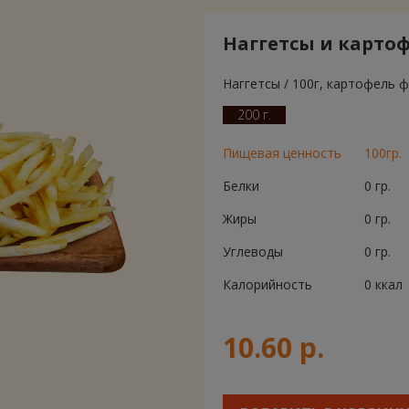
Наггетсы и карто
Наггетсы / 100г, картофель ф
200 г.
Пищевая ценность
100гр.
Белки
0 гр.
Жиры
0 гр.
Углеводы
0 гр.
Калорийность
0 ккал
10.60 р.