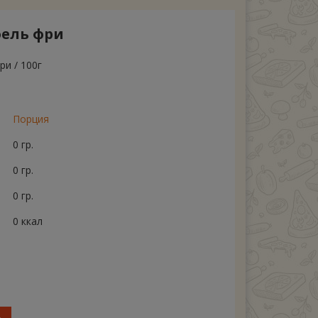
фель фри
ри / 100г
Порция
0 гр.
0 гр.
0 гр.
0 ккал