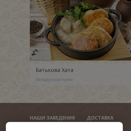
Батькова Хата
Белорусская кухня
НАШИ ЗАВЕДЕНИЯ
ДОСТАВКА
Арена пицца
Мега пиццы 40 см