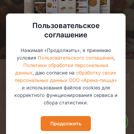
Пользовательское
соглашение
Нажимая «Продолжить», я принимаю
условия
Пользовательского соглашения
,
Политики обработки персональных
данных
, даю согласие на
обработку своих
© 2025 ООО «Арена-пицца»
УНП 391272611
персональных данных ООО «Арена-пицца»
Магазин зарегистрирован в торговом реестре 08.05.2017 №381622
и использования файлов cookies для
корректного функционирования сервиса и
сбора статистики.
Пользовательское соглашение
Политика обработки
персональных данных
Политика видеонаблюдения
Политика в отношении
Продолжить
обработки файлов cookie