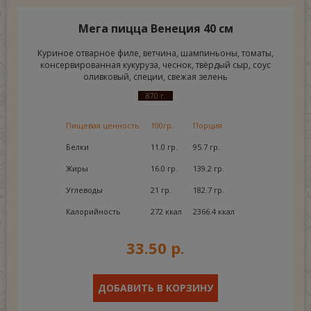
Мега пицца Венеция 40 см
Куриное отварное филе, ветчина, шампиньоны, томаты,
консервированная кукуруза, чеснок, твёрдый сыр, соус
оливковый, специи, свежая зелень
870 г.
Пищевая ценность
100гр.
Порция
Белки
11.0 гр.
95.7 гр.
Жиры
16.0 гр.
139.2 гр.
Углеводы
21 гр.
182.7 гр.
Калорийность
272 ккал
2366.4 ккал
33.50 р.
ДОБАВИТЬ В КОРЗИНУ