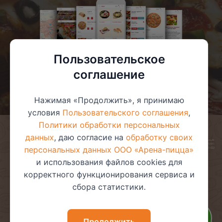
Пользовательское
соглашение
Нажимая «Продолжить», я принимаю
условия
Пользовательского соглашения
,
Политики обработки персональных
данных
, даю согласие на
обработку своих
© 2025 ООО «Арена-пицца»
УНП 391272611
персональных данных ООО «Арена-пицца»
Магазин зарегистрирован в торговом реестре 08.05.2017 №381622
и использования файлов cookies для
корректного функционирования сервиса и
сбора статистики.
Пользовательское соглашение
Политика обработки
персональных данных
Политика видеонаблюдения
Политика в отношении
Продолжить