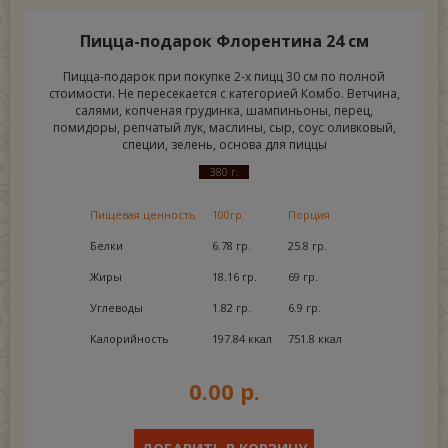
Пицца-подарок Флорентина 24 см
Пицца-подарок при покупке 2-х пицц 30 см по полной
стоимости. Не пересекается с категорией Комбо. Ветчина,
салями, копченая грудинка, шампиньоны, перец,
помидоры, репчатый лук, маслины, сыр, соус оливковый,
специи, зелень, основа для пиццы
380 г.
Пищевая ценность
100гр.
Порция
Белки
6.78 гр.
25.8 гр.
Жиры
18.16 гр.
69 гр.
Углеводы
1.82 гр.
6.9 гр.
Калорийность
197.84 ккал
751.8 ккал
0.00 р.