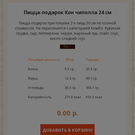
Пицца-подарок Кон чиполла 24 см
Пицца-подарок при покупке 2-х пицц 30 см по полной
стоимости. Не пересекается с категорией Комбо. Куриная
грудка, сыр, пепперони, черри, жареный лук, спайс соус,
кисло-сладкий соус
350 г.
Пищевая ценность
100гр.
Порция
Белки
9.3 гр.
32.6 гр.
Жиры
12.6 гр.
44.1 гр.
Углеводы
30.3 гр.
106.1 гр.
Калорийность
271.8 ккал
951.3 ккал
0.00 р.
ДОБАВИТЬ В КОРЗИНУ