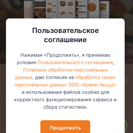
Пользовательское
соглашение
Нажимая «Продолжить», я принимаю
условия
Пользовательского соглашения
,
Политики обработки персональных
данных
, даю согласие на
обработку своих
© 2025 ООО «Арена-пицца»
УНП 391272611
персональных данных ООО «Арена-пицца»
Магазин зарегистрирован в торговом реестре 08.05.2017 №381622
и использования файлов cookies для
корректного функционирования сервиса и
сбора статистики.
Пользовательское соглашение
Политика обработки
персональных данных
Политика видеонаблюдения
Политика в отношении
Продолжить
обработки файлов cookie