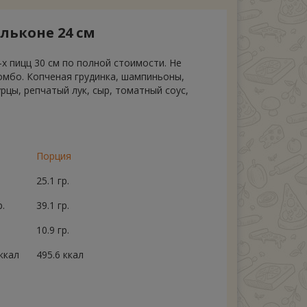
льконе 24 см
-х пицц 30 см по полной стоимости. Не
омбо. Копченая грудинка, шампиньоны,
цы, репчатый лук, сыр, томатный соус,
Порция
25.1 гр.
р.
39.1 гр.
10.9 гр.
ккал
495.6 ккал