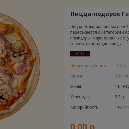
Пицца-подарок Га
Пицца-подарок при покупке 2
пересекается с категорией К
помидоры, маринованные огур
специи, основа для пиццы
340 г.
Пищевая ценность
100гр.
Белки
7.39 гр.
Жиры
11.49 г
Углеводы
3.2 гр.
Калорийность
145.77 
0.00 р.