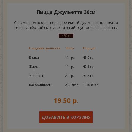
Пицца Джульетта 30см
Салями, помидоры, перец, репчатый лук, маслины, свежая
зелень, твёрдый сыр, итальянский соус, основа для пиццы
450 г.
Пищевая ценность
100гр.
Порция
Белки
11 гр.
49.5 гр.
Жиры
11 гр.
49.5 гр.
Углеводы
21 гр.
94.5 гр.
Калорийность
280 ккал
1260 ккал
19.50 р.
ДОБАВИТЬ В КОРЗИНУ