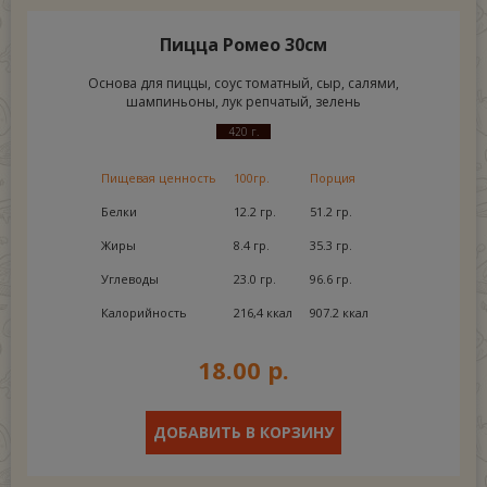
Пицца Ромео 30см
Основа для пиццы, соус томатный, сыр, салями,
шампиньоны, лук репчатый, зелень
420 г.
Пищевая ценность
100гр.
Порция
Белки
12.2 гр.
51.2 гр.
Жиры
8.4 гр.
35.3 гр.
Углеводы
23.0 гр.
96.6 гр.
Калорийность
216,4 ккал
907.2 ккал
18.00 р.
ДОБАВИТЬ В КОРЗИНУ