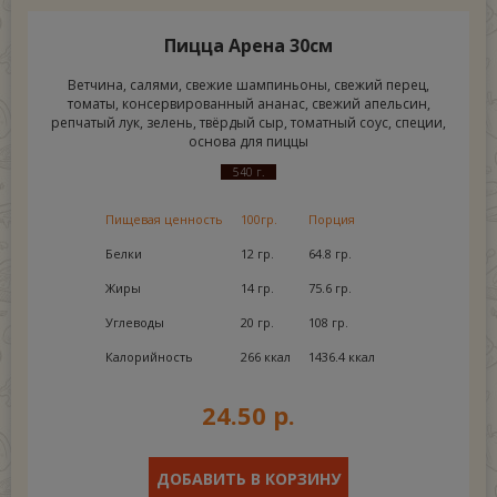
Пицца Арена 30см
Ветчина, салями, свежие шампиньоны, свежий перец,
томаты, консервированный ананас, свежий апельсин,
репчатый лук, зелень, твёрдый сыр, томатный соус, специи,
основа для пиццы
540 г.
Пищевая ценность
100гр.
Порция
Белки
12 гр.
64.8 гр.
Жиры
14 гр.
75.6 гр.
Углеводы
20 гр.
108 гр.
Калорийность
266 ккал
1436.4 ккал
24.50 р.
ДОБАВИТЬ В КОРЗИНУ