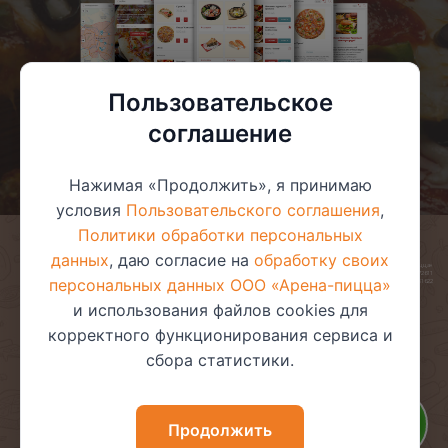
Пользовательское
соглашение
Нажимая «Продолжить», я принимаю
условия
Пользовательского соглашения
,
Политики обработки персональных
данных
, даю согласие на
обработку своих
© 2025 ООО «Арена-пицца»
УНП 391272611
персональных данных ООО «Арена-пицца»
Магазин зарегистрирован в торговом реестре 08.05.2017 №381622
и использования файлов cookies для
корректного функционирования сервиса и
сбора статистики.
Пользовательское соглашение
Политика обработки
персональных данных
Политика видеонаблюдения
Политика в отношении
Продолжить
обработки файлов cookie