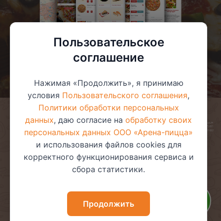
Пользовательское
соглашение
Нажимая «Продолжить», я принимаю
условия
Пользовательского соглашения
,
Политики обработки персональных
данных
, даю согласие на
обработку своих
© 2025 ООО «Арена-пицца»
УНП 391272611
персональных данных ООО «Арена-пицца»
Магазин зарегистрирован в торговом реестре 08.05.2017 №381622
и использования файлов cookies для
корректного функционирования сервиса и
сбора статистики.
Пользовательское соглашение
Политика обработки
персональных данных
Политика видеонаблюдения
Политика в отношении
Продолжить
обработки файлов cookie