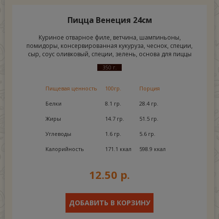
Пицца Венеция 24см
Куриное отварное филе, ветчина, шампиньоны,
помидоры, консервированная кукуруза, чеснок, специи,
сыр, соус оливковый, специи, зелень, основа для пиццы
350 г.
Пищевая ценность
100гр.
Порция
Белки
8.1 гр.
28.4 гр.
Жиры
14.7 гр.
51.5 гр.
Углеводы
1.6 гр.
5.6 гр.
Калорийность
171.1 ккал
598.9 ккал
12.50 р.
ДОБАВИТЬ В КОРЗИНУ