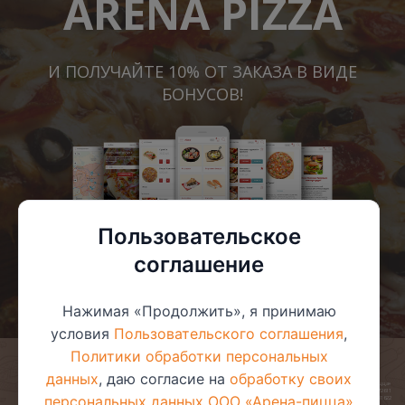
ARENA PIZZA
И ПОЛУЧАЙТЕ 10% ОТ ЗАКАЗА В ВИДЕ
БОНУСОВ!
Пользовательское
соглашение
Нажимая «Продолжить», я принимаю
условия
Пользовательского соглашения
,
Политики обработки персональных
данных
, даю согласие на
обработку своих
© 2025 ООО «Арена-пицца»
УНП 391272611
персональных данных ООО «Арена-пицца»
Магазин зарегистрирован в торговом реестре 08.05.2017 №381622