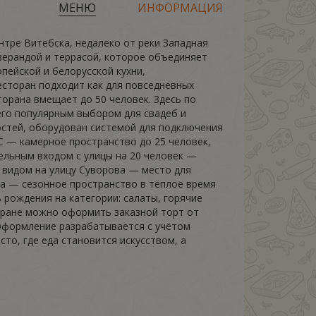
МЕНЮ
ИНФОРМАЦИЯ
тре Витебска, недалеко от реки Западная
 верандой и террасой, которое объединяет
пейской и белорусской кухни,
есторан подходит как для повседневных
торана вмещает до 50 человек. Здесь по
его популярным выбором для свадеб и
гостей, оборудован системой для подключения
C — камерное пространство до 25 человек,
дельным входом с улицы на 20 человек —
 видом на улицу Суворова — место для
да — сезонное пространство в тёплое время
 рождения на категории: салаты, горячие
оране можно оформить заказной торт от
 Оформление разрабатывается с учётом
то, где еда становится искусством, а