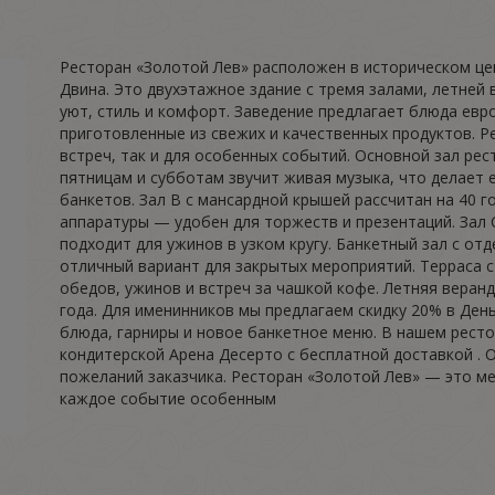
Ресторан «Золотой Лев» расположен в историческом цен
Двина. Это двухэтажное здание с тремя залами, летней
уют, стиль и комфорт. Заведение предлагает блюда евро
приготовленные из свежих и качественных продуктов. Р
встреч, так и для особенных событий. Основной зал рес
пятницам и субботам звучит живая музыка, что делает 
банкетов. Зал B с мансардной крышей рассчитан на 40 
аппаратуры — удобен для торжеств и презентаций. Зал 
подходит для ужинов в узком кругу. Банкетный зал с от
отличный вариант для закрытых мероприятий. Терраса с
обедов, ужинов и встреч за чашкой кофе. Летняя веран
года. Для именинников мы предлагаем скидку 20% в День
блюда, гарниры и новое банкетное меню. В нашем рест
кондитерской Арена Десерто с бесплатной доставкой .
пожеланий заказчика. Ресторан «Золотой Лев» — это мес
каждое событие особенным