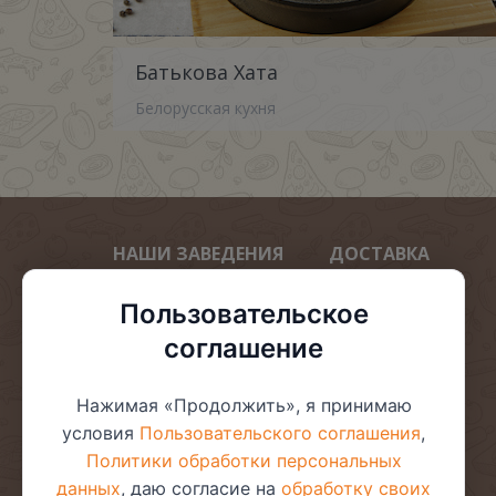
Батькова Хата
Белорусская кухня
НАШИ ЗАВЕДЕНИЯ
ДОСТАВКА
Арена пицца
Мега пиццы 40 см
Пользовательское
Золотой Лев
Пиццы 30 см
соглашение
Арена Десерто
Пиццы 24 см
Арена суши
Комбо
Нажимая «Продолжить», я принимаю
ВИКТОРИЯ
Ролл дог
условия
Пользовательского соглашения
,
Дворик
Суши бургер
Политики обработки персональных
данных
, даю согласие на
обработку своих
Горячие роллы