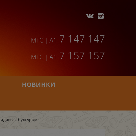
7 147 147
МТС | A1
7 157 157
МТС | A1
НОВИНКИ
вядины с булгуром