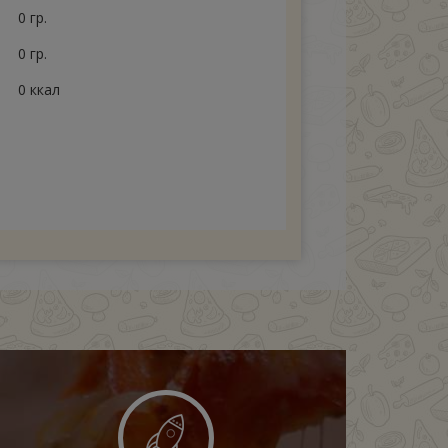
0 гр.
0 гр.
0 ккал