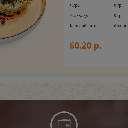
Жиры
0 гр.
Углеводы
0 гр.
Калорийность
0 ккал
60.20 р.