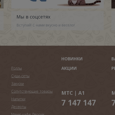
Мы в соцсетях
Вступай! С нами вкусно и весело!
НОВИНКИ
В
АКЦИИ
Р
Роллы
Суши-сеты
Закуски
Сопутствующие товары
МТС | A1
М
Напитки
7 147 147
Десерты
Меню кафе Дворик