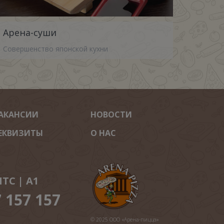
Арена-суши
Совершенство японской кухни
АКАНСИИ
НОВОСТИ
ЕКВИЗИТЫ
О НАС
ТС | A1
7 157 157
© 2025 ООО «Арена-пицца»