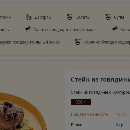
траки
Десерты
Салаты
Супы
ниры
Салаты предварительный заказ
Холо
акуски предварительный заказ
Горячие блюда предва
Стейк из говядины
Стейк из говядины с булгуро
356 г.
Пищевая ценность
100гр.
Белки
0 гр.