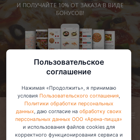
И ПОЛУЧАЙТЕ 10% ОТ ЗАКАЗА В ВИДЕ
БОНУСОВ!
Пользовательское
соглашение
Нажимая «Продолжить», я принимаю
условия
Пользовательского соглашения
,
Политики обработки персональных
данных
, даю согласие на
обработку своих
© 2025 ООО «Арена-пицца»
УНП 391272611
персональных данных ООО «Арена-пицца»
Магазин зарегистрирован в торговом реестре 08.05.2017 №381622
и использования файлов cookies для
корректного функционирования сервиса и