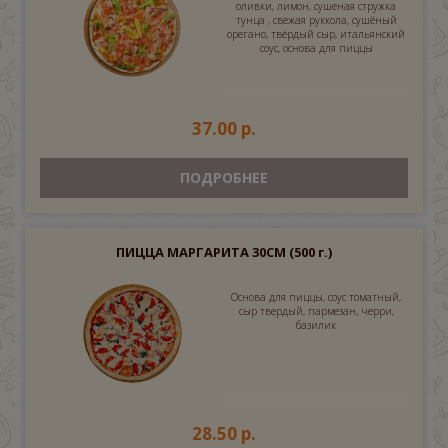
оливки, лимон, сушеная стружка
тунца , свежая руккола, сушёный
орегано, твёрдый сыр, итальянский
соус, основа для пиццы
37.00 р.
ПОДРОБНЕЕ
ПИЦЦА МАРГАРИТА 30СМ
(500 г.)
Основа для пиццы, соус томатный,
сыр твердый, пармезан, черри,
базилик
28.50 р.