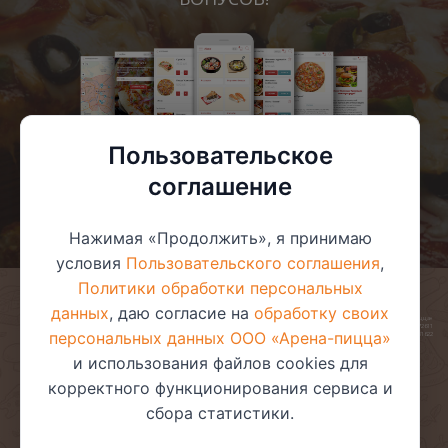
Пользовательское
соглашение
Нажимая «Продолжить», я принимаю
условия
Пользовательского соглашения
,
Политики обработки персональных
данных
, даю согласие на
обработку своих
© 2025 ООО «Арена-пицца»
УНП 391272611
персональных данных ООО «Арена-пицца»
Магазин зарегистрирован в торговом реестре 08.05.2017 №381622
и использования файлов cookies для
корректного функционирования сервиса и
сбора статистики.
Пользовательское соглашение
Политика обработки