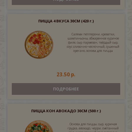
ПИЦЦА 4 ВКУСА 30СМ
(420 г.)
Салями пепперони, креветки,
шампиньоны, обжаренное куриное
филе, сыр пармезан, твёрдый сыр,
соус сливочно-чесночный, сушеный
орегано, основа для пиццы
23.50 р.
ПОДРОБНЕЕ
ПИЦЦА КОН АВОКАДО 30СМ
(500 г.)
Основа для пиццы, сыр, куриная
грудка, авокадо, черри, сметанный