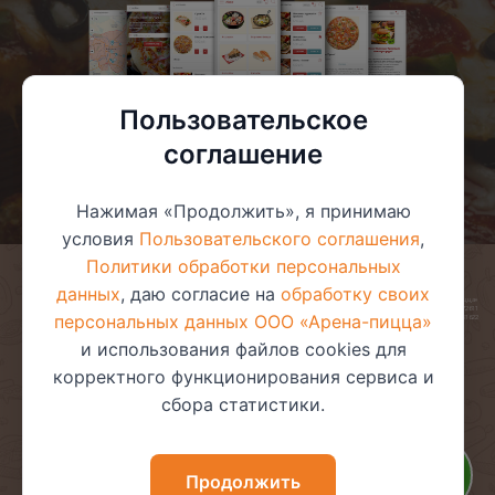
Пользовательское
соглашение
Нажимая «Продолжить», я принимаю
условия
Пользовательского соглашения
,
Политики обработки персональных
данных
, даю согласие на
обработку своих
© 2025 ООО «Арена-пицца»
УНП 391272611
персональных данных ООО «Арена-пицца»
Магазин зарегистрирован в торговом реестре 08.05.2017 №381622
и использования файлов cookies для
корректного функционирования сервиса и
сбора статистики.
Пользовательское соглашение
Политика обработки
персональных данных
Политика видеонаблюдения
Политика в отношении
Продолжить
обработки файлов cookie