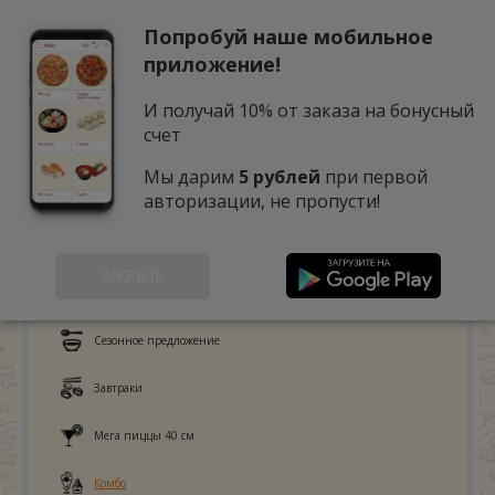
Попробуй наше мобильное
0
приложение!
И получай 10% от заказа на бонусный
счет
Мы дарим
5 рублей
при первой
авторизации, не пропусти!
ЗАКРЫТЬ
Это любят дети
Сезонное предложение
Завтраки
Мега пиццы 40 см
Комбо