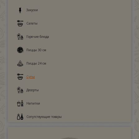
Закуски
Салаты
Горячие блюда
Пиццы 30 см
Пиццы 24 см
Супы
Десерты
Напитки
Сопутствующие товары