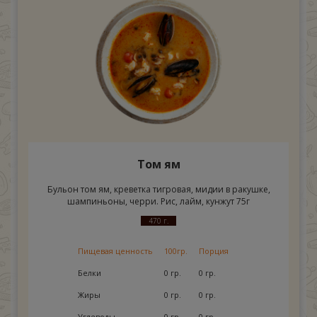
Том ям
Бульон том ям, креветка тигровая, мидии в ракушке,
шампиньоны, черри. Рис, лайм, кунжут 75г
470 г.
Пищевая ценность
100гр.
Порция
Белки
0 гр.
0 гр.
Жиры
0 гр.
0 гр.
Углеводы
0 гр.
0 гр.