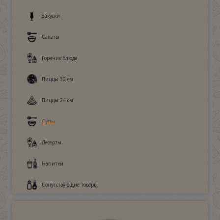
Закуски
Салаты
Горячие блюда
Пиццы 30 см
Пиццы 24 см
Супы
Десерты
Напитки
Сопутствующие товары