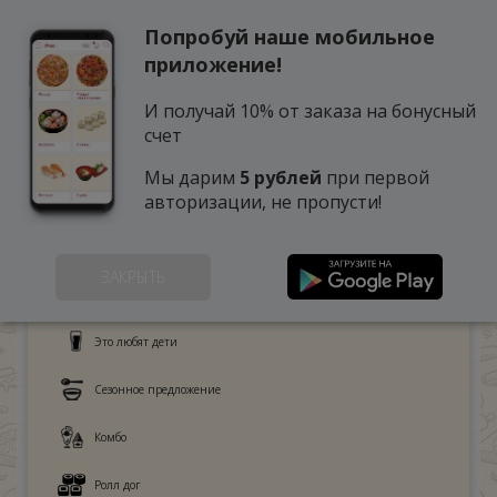
Попробуй наше мобильное
0
приложение!
И получай 10% от заказа на бонусный
счет
Мы дарим
5 рублей
при первой
авторизации, не пропусти!
ЗАКРЫТЬ
Поке
Это любят дети
Сезонное предложение
Комбо
Ролл дог