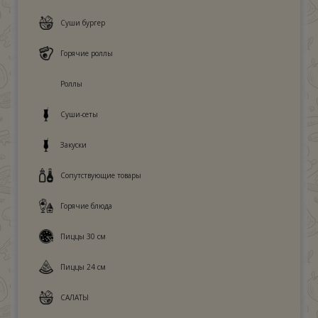
Суши бургер
Горячие роллы
Роллы
Суши-сеты
Закуски
Сопутствующие товары
Горячие блюда
Пиццы 30 см
Пиццы 24 см
САЛАТЫ