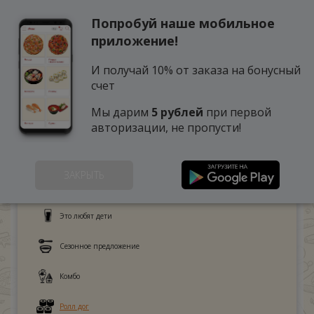
Попробуй наше мобильное
0
приложение!
И получай 10% от заказа на бонусный
счет
Мы дарим
5 рублей
при первой
авторизации, не пропусти!
ЗАКРЫТЬ
Поке
Это любят дети
Сезонное предложение
Комбо
Ролл дог