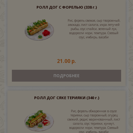
РОЛЛ ДОГ С ФОРЕЛЬЮ
(338 г.)
Рис, форель свежая, сыр творожный,
авокадо, лист салата, икра летучей
рыбы, соус спайси, зеленый лук,
водоросли нори, темпура. Соевый
соус, имбирь, васаби
21.00 р.
ПОДРОБНЕЕ
РОЛЛ ДОГ СЯКЕ ТЕРИЯКИ
(340 г.)
Рис, форель обжаренная в соусе
терияки, сыр творожный, огурец
свежий, редис маринованный, лист
салата, соус терияки, кунжут,
водоросли нори, темпура. Соевый
соус, имбирь, васаби