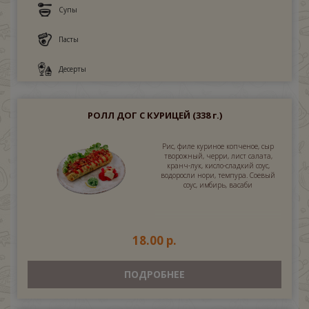
Супы
Пасты
Десерты
РОЛЛ ДОГ С КУРИЦЕЙ
(338 г.)
Рис, филе куриное копченое, сыр
творожный, черри, лист салата,
кранч-лук, кисло-сладкий соус,
водоросли нори, темпура. Соевый
соус, имбирь, васаби
18.00 р.
ПОДРОБНЕЕ