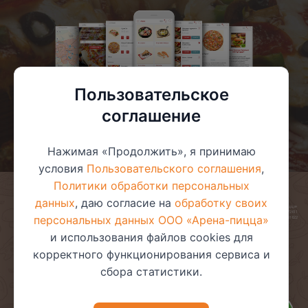
Пользовательское
соглашение
Нажимая «Продолжить», я принимаю
условия
Пользовательского соглашения
,
Политики обработки персональных
данных
, даю согласие на
обработку своих
© 2025 ООО «Арена-пицца»
УНП 391272611
персональных данных ООО «Арена-пицца»
Магазин зарегистрирован в торговом реестре 08.05.2017 №381622
и использования файлов cookies для
корректного функционирования сервиса и
сбора статистики.
Пользовательское соглашение
Политика обработки
персональных данных