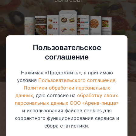
Пользовательское
соглашение
Нажимая «Продолжить», я принимаю
условия
Пользовательского соглашения
,
Политики обработки персональных
данных
, даю согласие на
обработку своих
© 2025 ООО «Арена-пицца»
УНП 391272611
персональных данных ООО «Арена-пицца»
Магазин зарегистрирован в торговом реестре 08.05.2017 №381622
и использования файлов cookies для
корректного функционирования сервиса и
сбора статистики.
Пользовательское соглашение
Политика обработки