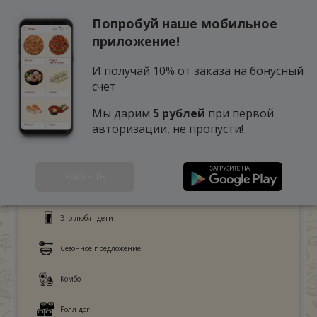
Попробуй наше мобильное
0
приложение!
И получай 10% от заказа на бонусный
счет
Мы дарим
5 рублей
при первой
авторизации, не пропусти!
ЗАКРЫТЬ
Поке
Это любят дети
Сезонное предложение
Комбо
Ролл дог