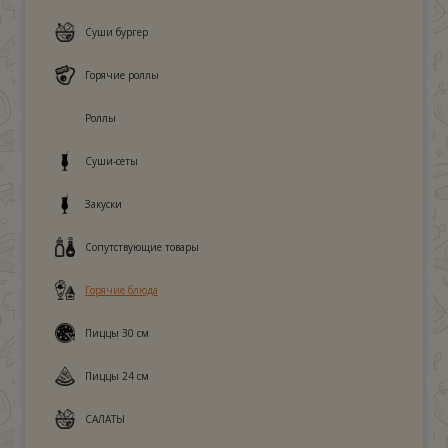
Суши бургер
Горячие роллы
Роллы
Суши-сеты
Закуски
Сопутствующие товары
Горячие блюда
Пиццы 30 см
Пиццы 24 см
САЛАТЫ