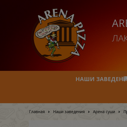
AR
ЛА
НАШИ ЗАВЕДЕН
Главная
Наши заведения
Арена суши
П