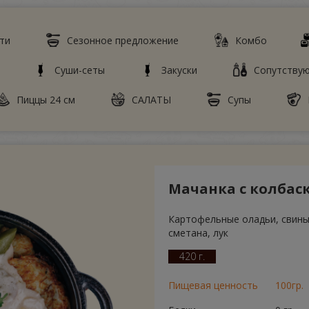
ти
Сезонное предложение
Комбо
Суши-сеты
Закуски
Сопутству
Пиццы 24 см
САЛАТЫ
Супы
Мачанка с колбас
Картофельные оладьи, свины
сметана, лук
420 г.
Пищевая ценность
100гр.