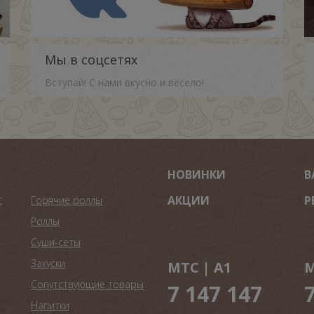
Мы в соцсетях
Вступай! С нами вкусно и весело!
НОВИНКИ
В
т
АКЦИИ
Р
Горячие роллы
Роллы
Суши-сеты
Закуски
МТС | A1
М
Сопутствующие товары
7 147 147
Напитки