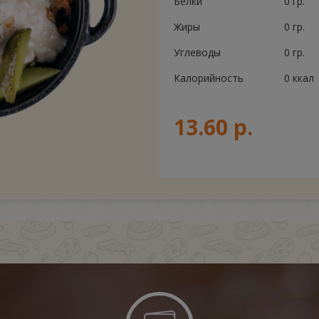
Белки
0 гр.
Жиры
0 гр.
Углеводы
0 гр.
Калорийность
0 ккал
13.60 р.