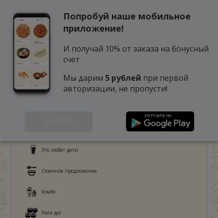
Попробуй наше мобильное
0
приложение!
И получай 10% от заказа на бонусный
счет
Мы дарим
5 рублей
при первой
авторизации, не пропусти!
ЗАКРЫТЬ
Поке
Это любят дети
Сезонное предложение
Комбо
Ролл дог