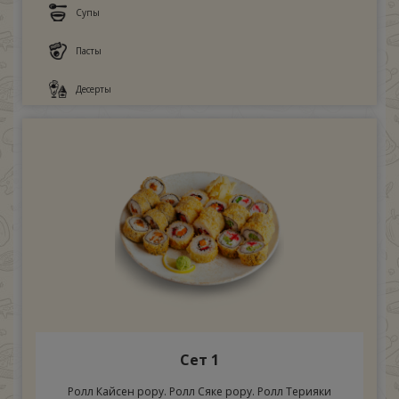
Супы
Пасты
Десерты
Сет 1
Ролл Кайсен рору. Ролл Сяке рору. Ролл Терияки