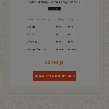
хотто. Имбирь, соевый соус, васаби
670 г.
Пищевая ценность
100гр.
Порция
Белки
0 гр.
0 гр.
Жиры
0 гр.
0 гр.
Углеводы
0 гр.
0 гр.
Калорийность
0 ккал
0 ккал
50.00 р.
ДОБАВИТЬ В КОРЗИНУ