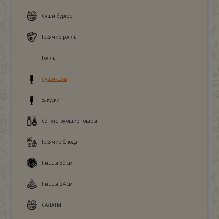
Суши бургер
Горячие роллы
Роллы
Суши-сеты
Закуски
Сопутствующие товары
Горячие блюда
Пиццы 30 см
Пиццы 24 см
САЛАТЫ