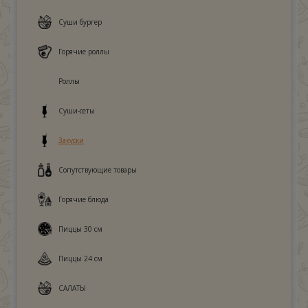
Суши бургер
Горячие роллы
Роллы
Суши-сеты
Закуски
Сопутствующие товары
Горячие блюда
Пиццы 30 см
Пиццы 24 см
САЛАТЫ