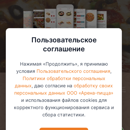
Пользовательское
соглашение
Нажимая «Продолжить», я принимаю
условия
Пользовательского соглашения
,
Политики обработки персональных
данных
, даю согласие на
обработку своих
© 2025 ООО «Арена-пицца»
УНП 391272611
персональных данных ООО «Арена-пицца»
Магазин зарегистрирован в торговом реестре 08.05.2017 №381622
и использования файлов cookies для
корректного функционирования сервиса и
сбора статистики.
Пользовательское соглашение
Политика обработки
персональных данных