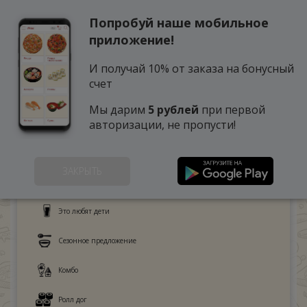
Попробуй наше мобильное
0
приложение!
И получай 10% от заказа на бонусный
счет
Мы дарим
5 рублей
при первой
авторизации, не пропусти!
ЗАКРЫТЬ
Поке
Это любят дети
Сезонное предложение
Комбо
Ролл дог