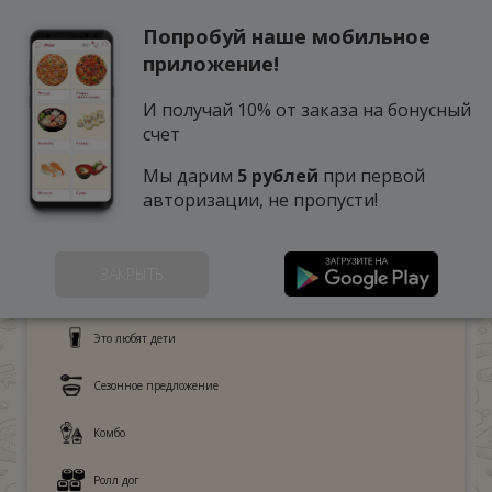
Попробуй наше мобильное
0
приложение!
И получай 10% от заказа на бонусный
счет
Мы дарим
5 рублей
при первой
авторизации, не пропусти!
ЗАКРЫТЬ
Поке
Это любят дети
Сезонное предложение
Комбо
Ролл дог