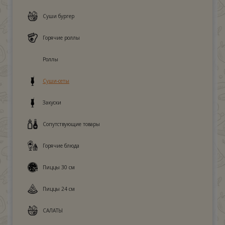
Суши бургер
Горячие роллы
Роллы
Суши-сеты
Закуски
Сопутствующие товары
Горячие блюда
Пиццы 30 см
Пиццы 24 см
САЛАТЫ