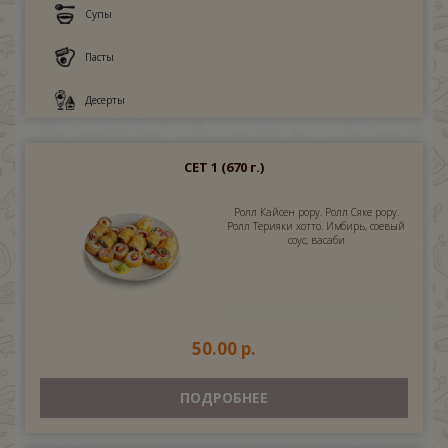
Супы
Пасты
Десерты
СЕТ 1
(670 г.)
Ролл Кайсен рору. Ролл Сяке рору.
Ролл Терияки хотто. Имбирь, соевый
соус, васаби
50.00 р.
ПОДРОБНЕЕ