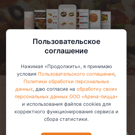
Пользовательское
соглашение
Нажимая «Продолжить», я принимаю
условия
Пользовательского соглашения
,
Политики обработки персональных
данных
, даю согласие на
обработку своих
© 2025 ООО «Арена-пицца»
УНП 391272611
персональных данных ООО «Арена-пицца»
Магазин зарегистрирован в торговом реестре 08.05.2017 №381622
и использования файлов cookies для
корректного функционирования сервиса и
сбора статистики.
Пользовательское соглашение
Политика обработки
персональных данных