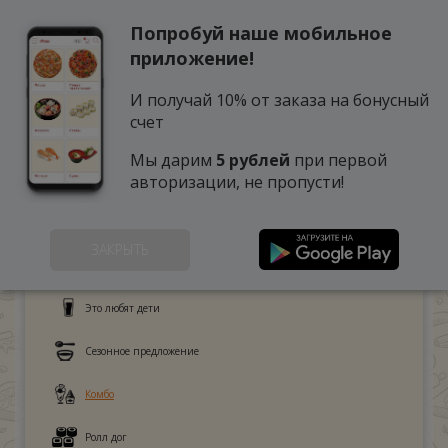
Попробуй наше мобильное
0
приложение!
И получай 10% от заказа на бонусный
счет
Мы дарим
5 рублей
при первой
авторизации, не пропусти!
ЗАКРЫТЬ
Поке
Это любят дети
Сезонное предложение
Комбо
Ролл дог