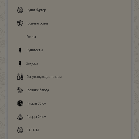
Суши бургер
Горячие роллы
Роллы
Суши-сеты
Закуски
Сопутствующие товары
Горячие блюда
Пиццы 30 см
Пиццы 24 см
САЛАТЫ